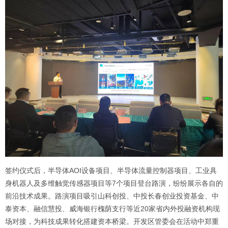
签约仪式后，半导体AOI设备项目、半导体流量控制器项目、工业具
身机器人及多维触觉传感器项目等7个项目登台路演，纷纷展示各自的
前沿技术成果。路演项目吸引山科创投、中投长春创业投资基金、中
泰资本、融信慧投、威海银行槐荫支行等近20家省内外投融资机构现
场对接，为科技成果转化搭建资本桥梁。开发区管委会在活动中郑重